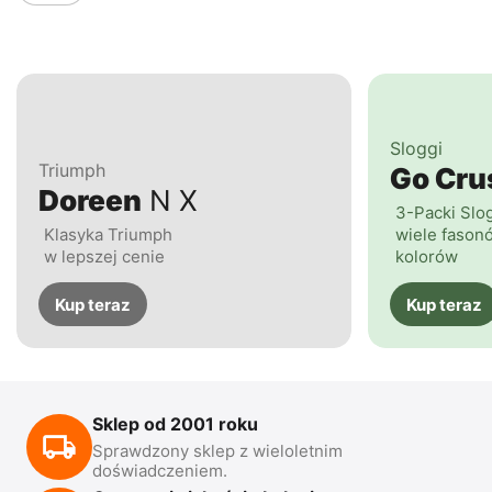
Sloggi
Triumph
Go Cr
Doreen
N X
3-Packi Slo
Klasyka Triumph
wiele fasonó
w lepszej cenie
kolorów
Kup teraz
Kup teraz
Sklep od 2001 roku
Sprawdzony sklep z wieloletnim
doświadczeniem.