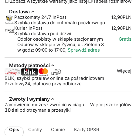
Zobacz wszystkie warianty jako listę
Tabela rozmiarów
Dostawa
Paczkomaty 24/7 InPost
12,90PLN
Szybka dostawa do automatu paczkowego
Kurier InPost
12,90PLN
Szybka dostawa pod drzwi
Odbiór osobisty w sklepie stacjonarnym
Gratis
Odbiów w sklepie w Żywcu, ul. Zielona 8
w godz: 09:00 to 17:00,
Sprawdź adres
Metody płatności
Więcej
BLIK, szybki przelew online za pośrednictwem
Przelewy24, płatnośc przy odbiorze
Zwroty i wymiany
Zamówienie możesz zwrócic w ciągu
Więcej szczegółów
30 dni
od otrzymania przesyłki
Opis
Cechy
Opinie
Karty GPSR