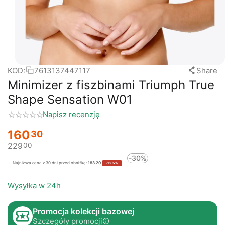
KOD:
7613137447117
Share
Minimizer z fiszbinami Triumph True
Shape Sensation W01
Napisz recenzję
160
30
229
00
-30%
Najniższa cena z 30 dni przed obniżką:
183.20
-12.5%
Wysyłka w 24h
Promocja kolekcji bazowej
Szczegóły promocji