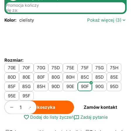
Promocja kończy
się za:
Kolor:
cielisty
Pokaż więcej (3)
Rozmiar:
70E
70F
70G
75D
75E
75F
75G
75H
80D
80E
80F
80G
80H
85C
85D
85E
85F
85G
85H
90D
90E
90F
90G
95D
95E
95F
+
−
Do koszyka
Zamów kontakt
Dodaj do listy życzeń
Zadaj pytanie