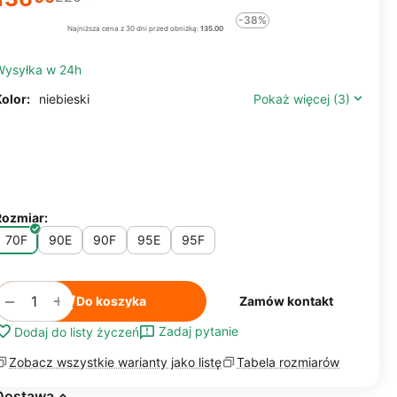
-38%
Najniższa cena z 30 dni przed obniżką:
135.00
Wysyłka w 24h
olor:
niebieski
Pokaż więcej (3)
Rozmiar:
70F
90E
90F
95E
95F
+
−
Do koszyka
Zamów kontakt
Zadaj pytanie
Dodaj do listy życzeń
Zobacz wszystkie warianty jako listę
Tabela rozmiarów
Dostawa