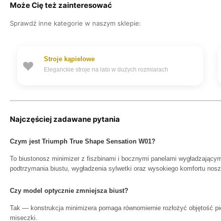
Może Cię też zainteresować
Sprawdź inne kategorie w naszym sklepie:
Stroje kąpielowe
Eleganckie stroje na lato w dużych rozmiarach
Najczęściej zadawane pytania
Czym jest Triumph True Shape Sensation W01?
To biustonosz minimizer z fiszbinami i bocznymi panelami wygładzający
podtrzymania biustu, wygładzenia sylwetki oraz wysokiego komfortu nosz
Czy model optycznie zmniejsza biust?
Tak — konstrukcja minimizera pomaga równomiernie rozłożyć objętość pier
miseczki.