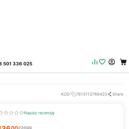
8 501 336 025
Share
KOD:
7613113766423
Napisz recenzję
136
00
220
00