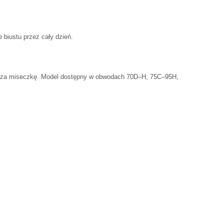
 biustu przez cały dzień.
acza miseczkę. Model dostępny w obwodach 70D–H, 75C–95H,