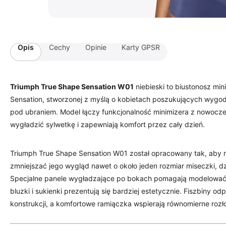
Opis
Cechy
Opinie
Karty GPSR
Triumph True Shape Sensation W01
niebieski to biustonosz min
Sensation, stworzonej z myślą o kobietach poszukujących wygo
pod ubraniem. Model łączy funkcjonalność minimizera z nowocz
wygładzić sylwetkę i zapewniają komfort przez cały dzień.
Triumph True Shape Sensation W01 został opracowany tak, aby r
zmniejszać jego wygląd nawet o około jeden rozmiar miseczki, dzi
Specjalne panele wygładzające po bokach pomagają modelować o
bluzki i sukienki prezentują się bardziej estetycznie. Fiszbiny 
konstrukcji, a komfortowe ramiączka wspierają równomierne rozło