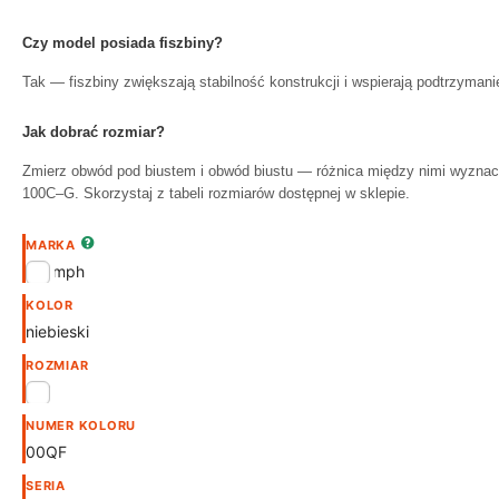
Czy model posiada fiszbiny?
Tak — fiszbiny zwiększają stabilność konstrukcji i wspierają podtrzymanie
Jak dobrać rozmiar?
Zmierz obwód pod biustem i obwód biustu — różnica między nimi wyzn
100C–G. Skorzystaj z tabeli rozmiarów dostępnej w sklepie.
MARKA
Triumph
KOLOR
niebieski
ROZMIAR
70F
NUMER KOLORU
00QF
SERIA