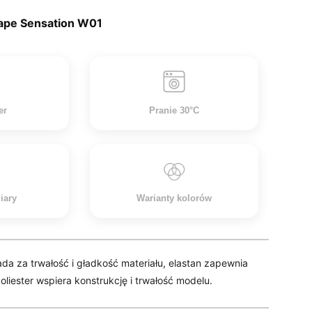
hape Sensation W01
er
Pranie 30°C
iary
Warianty kolorów
da za trwałość i gładkość materiału, elastan zapewnia
liester wspiera konstrukcję i trwałość modelu.