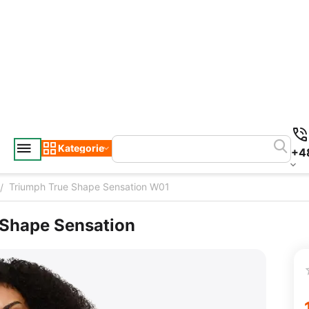
Kategorie
+4
Triumph True Shape Sensation W01
/
 Shape Sensation