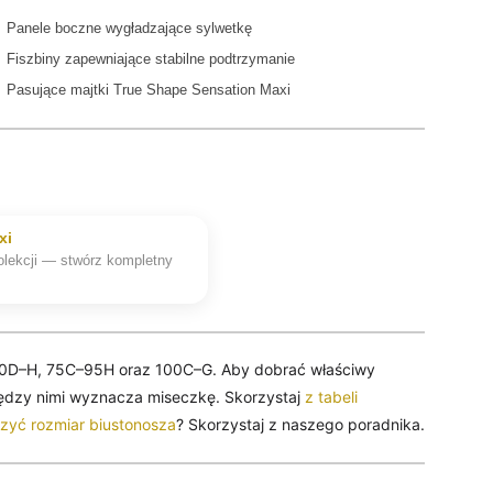
 Panele boczne wygładzające sylwetkę
Fiszbiny zapewniające stabilne podtrzymanie
Pasujące majtki True Shape Sensation Maxi
xi
kolekcji — stwórz kompletny
70D–H, 75C–95H oraz 100C–G. Aby dobrać właściwy
iędzy nimi wyznacza miseczkę. Skorzystaj
z tabeli
rzyć rozmiar biustonosza
? Skorzystaj z naszego poradnika.